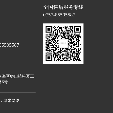
全国售后服务专线
0757-85505587
85505587
南海区狮山镇松夏工
路6号
持：
聚米网络