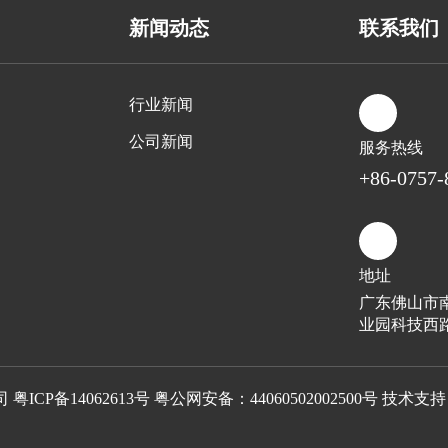
新闻动态
联系我们
行业新闻
公司新闻
服务热线
+86-0757-
地址
广东佛山市
业园科技西
司
粤ICP备14062613号
粤公网安备：44060502002500号 技术支