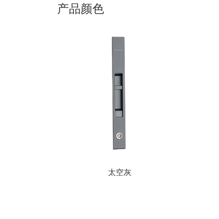
产品颜色
太空灰