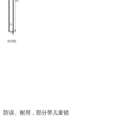
、防误、耐用，部分带儿童锁