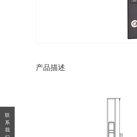
产品描述
联
系
我