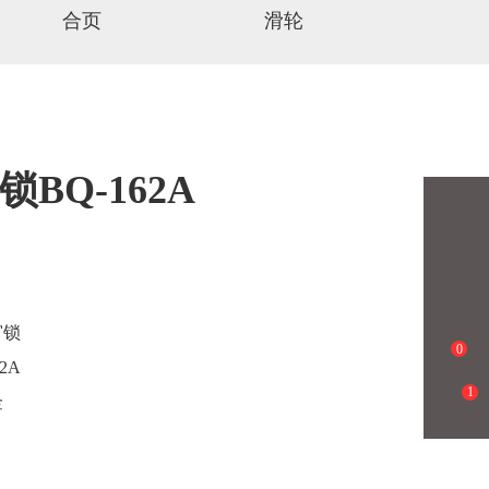
合页
滑轮
BQ-162A
窗锁
0
62A
1
金