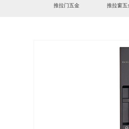
推拉门五金
推拉窗五