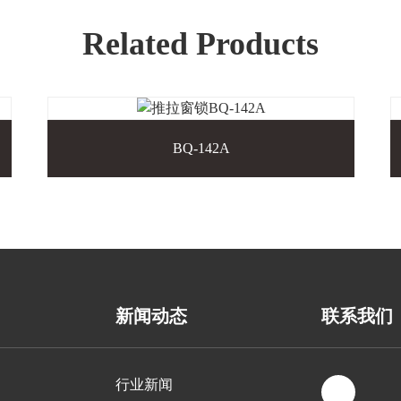
Related Products
BQ-142A
新闻动态
联系我们
行业新闻