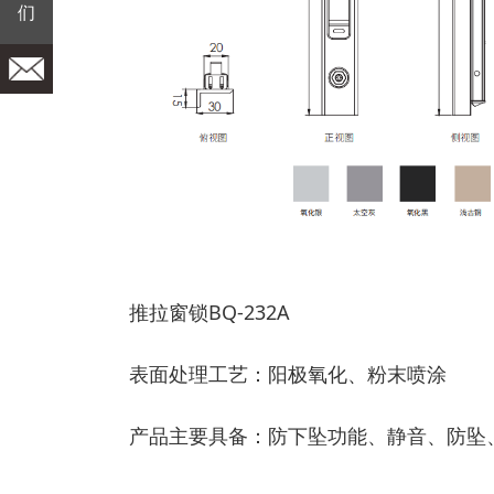
们
推拉窗锁
BQ-232A
表面处理工艺：阳极氧化、粉末喷涂
产品主要具备：防下坠功能、静音、防坠