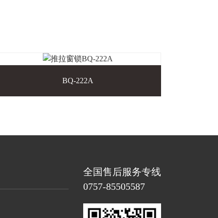
BQ-222A
全国售后服务专线
0757-85505587