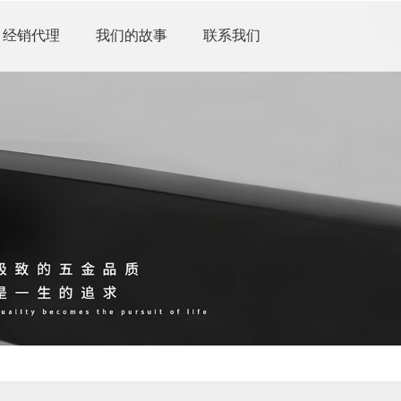
经销代理
我们的故事
联系我们