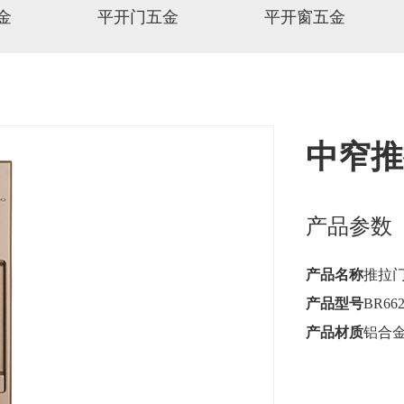
金
平开门五金
平开窗五金
中窄推
产品参数
产品名称
推拉
产品型号
BR66
产品材质
铝合