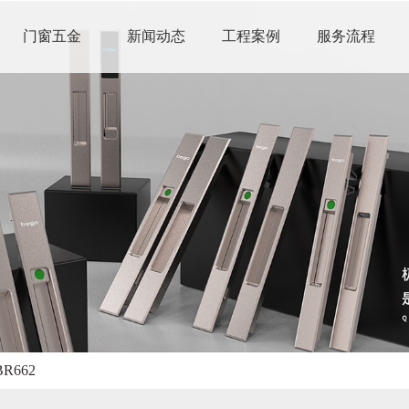
门窗五金
新闻动态
工程案例
服务流程
R662