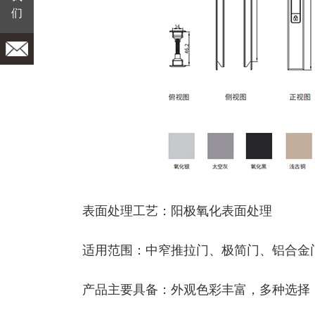
们
表面处理工艺：阳极氧化表面处理
适用范围：中窄推拉门、极简门、铝合金
产品主要具备：外观色彩丰富，多种选择