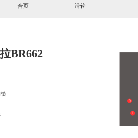
合页
滑轮
拉BR662
门锁
0
2
金
1