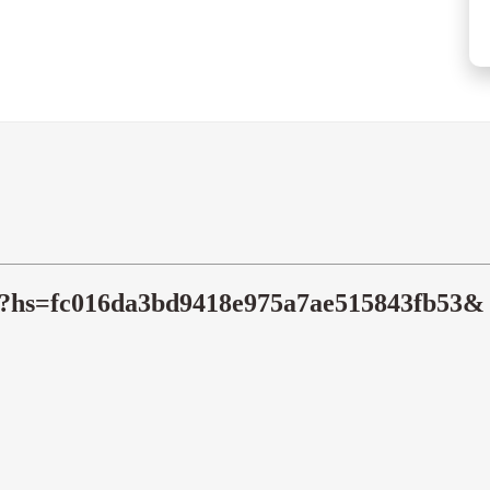
om?hs=fc016da3bd9418e975a7ae515843fb53&