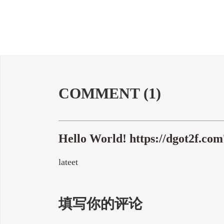
COMMENT
(1)
Hello World! https://dgot2f.c
lateet
填写你的评论