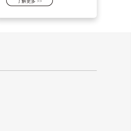
了解更多
>>
设备的集合体。它包含了门窗的开
关、锁具、合页、滑轨、拉手、密封
条等各种零部件。