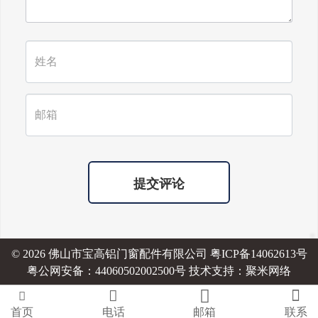
提交评论
© 2026 佛山市宝高铝门窗配件有限公司
粤ICP备14062613号
粤公网安备：44060502002500号 技术支持：
聚米网络




首页
电话
邮箱
联系