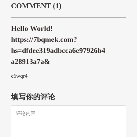
COMMENT
(1)
Hello World!
https://7bqmek.com?
hs=dfdee319adbcca6e97926b4
a28913a7a&
c6wqr4
填写你的评论